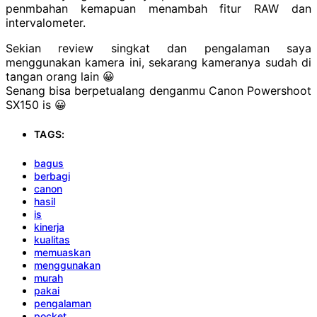
penmbahan kemapuan menambah fitur RAW dan
intervalometer.
Sekian review singkat dan pengalaman saya
menggunakan kamera ini, sekarang kameranya sudah di
tangan orang lain 😀
Senang bisa berpetualang denganmu Canon Powershoot
SX150 is 😀
TAGS:
bagus
berbagi
canon
hasil
is
kinerja
kualitas
memuaskan
menggunakan
murah
pakai
pengalaman
pocket