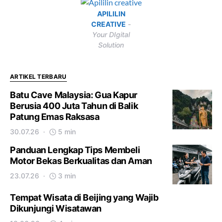
APILILIN
CREATIVE
-
Your DIgital
Solution
ARTIKEL TERBARU
Batu Cave Malaysia: Gua Kapur
Berusia 400 Juta Tahun di Balik
Patung Emas Raksasa
30.07.26
5 min
Panduan Lengkap Tips Membeli
Motor Bekas Berkualitas dan Aman
23.07.26
3 min
Tempat Wisata di Beijing yang Wajib
Dikunjungi Wisatawan