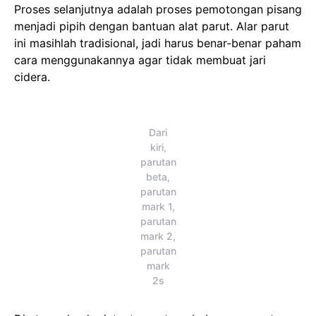
Proses selanjutnya adalah proses pemotongan pisang
menjadi pipih dengan bantuan alat parut. Alar parut
ini masihlah tradisional, jadi harus benar-benar paham
cara menggunakannya agar tidak membuat jari
cidera.
Dari
kiri,
parutan
beta,
parutan
mark 1,
parutan
mark 2,
parutan
mark
2s