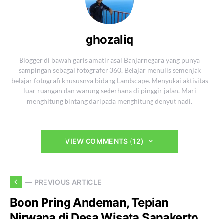
ghozaliq
Blogger di bawah garis amatir asal Banjarnegara yang punya
sampingan sebagai fotografer 360. Belajar menulis semenjak
belajar fotografi khususnya bidang Landscape. Menyukai aktivitas
luar ruangan dan warung sederhana di pinggir jalan. Mari
menghitung bintang daripada menghitung denyut nadi.
VIEW COMMENTS (12)
— PREVIOUS ARTICLE
Boon Pring Andeman, Tepian
Nirwana di Desa Wisata Sanakerto