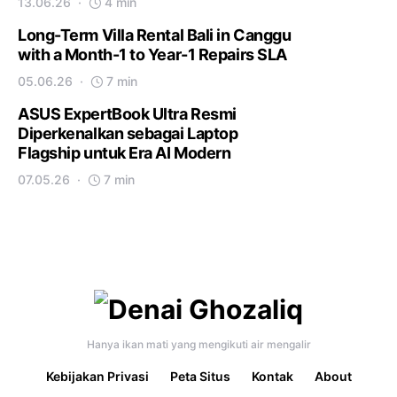
13.06.26
4 min
Long-Term Villa Rental Bali in Canggu
with a Month-1 to Year-1 Repairs SLA
05.06.26
7 min
ASUS ExpertBook Ultra Resmi
Diperkenalkan sebagai Laptop
Flagship untuk Era AI Modern
07.05.26
7 min
Hanya ikan mati yang mengikuti air mengalir
Kebijakan Privasi
Peta Situs
Kontak
About