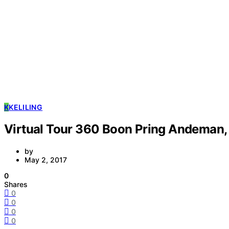
K
KELILING
Virtual Tour 360 Boon Pring Andeman,
by
May 2, 2017
0
Shares
0
0
0
0