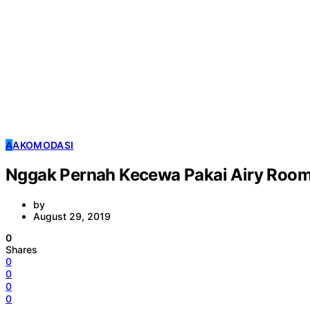
A
AKOMODASI
Nggak Pernah Kecewa Pakai Airy Rooms
by
August 29, 2019
0
Shares
0
0
0
0