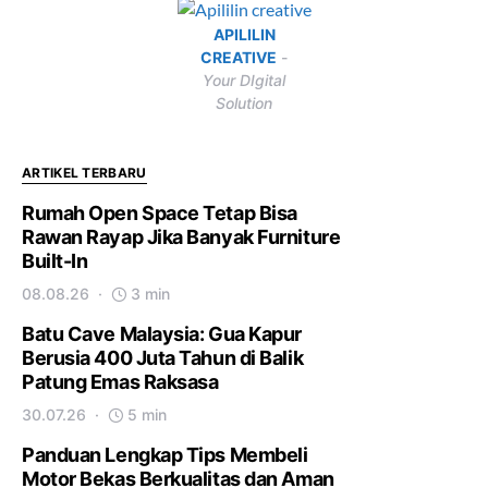
APILILIN
CREATIVE
-
Your DIgital
Solution
ARTIKEL TERBARU
Rumah Open Space Tetap Bisa
Rawan Rayap Jika Banyak Furniture
Built-In
08.08.26
3 min
Batu Cave Malaysia: Gua Kapur
Berusia 400 Juta Tahun di Balik
Patung Emas Raksasa
30.07.26
5 min
Panduan Lengkap Tips Membeli
Motor Bekas Berkualitas dan Aman