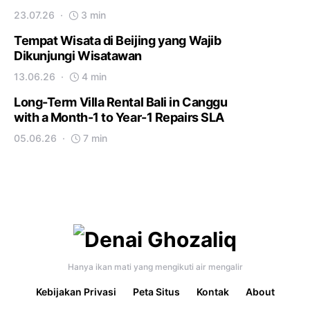
23.07.26
3 min
Tempat Wisata di Beijing yang Wajib
Dikunjungi Wisatawan
13.06.26
4 min
Long-Term Villa Rental Bali in Canggu
with a Month-1 to Year-1 Repairs SLA
05.06.26
7 min
Hanya ikan mati yang mengikuti air mengalir
Kebijakan Privasi
Peta Situs
Kontak
About