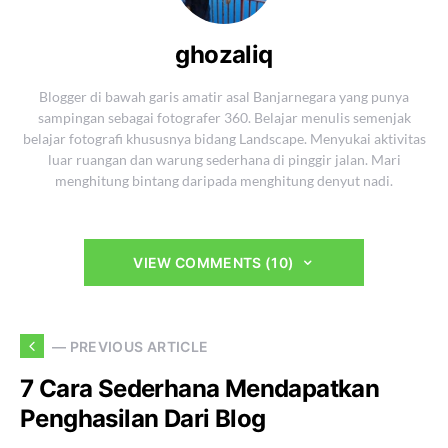
ghozaliq
Blogger di bawah garis amatir asal Banjarnegara yang punya
sampingan sebagai fotografer 360. Belajar menulis semenjak
belajar fotografi khususnya bidang Landscape. Menyukai aktivitas
luar ruangan dan warung sederhana di pinggir jalan. Mari
menghitung bintang daripada menghitung denyut nadi.
VIEW COMMENTS (10)
— PREVIOUS ARTICLE
7 Cara Sederhana Mendapatkan
Penghasilan Dari Blog