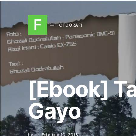
F
FOTOGRAFI
[Ebook] T
Gayo
by
February 10, 2013