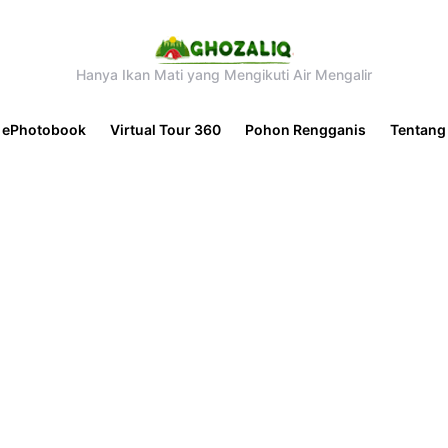
Hanya Ikan Mati yang Mengikuti Air Mengalir
ePhotobook
Virtual Tour 360
Pohon Rengganis
Tentang