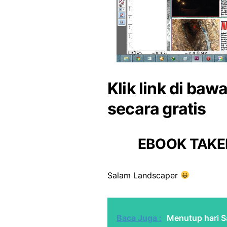
Klik link di ba
secara gratis
EBOOK TAKE
Salam Landscaper
Baca Juga :
Menutup hari S