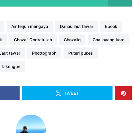
air terjun mengaya
danau laut tawar
Ebook
ok
Ghozali Qodratullah
ghozaliq
goa loyang koro
laut tawar
phottograph
puteri pukes
takengon
TWEET