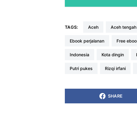
TAGS:
aceh
aceh tengah
ebook perjalanan
free ebo
indonesia
kota dingin
putri pukes
rizqi irfani
SHARE