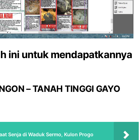
wah ini untuk mendapatkannya
NGON – TANAH TINGGI GAYO
aat Senja di Waduk Sermo, Kulon Progo