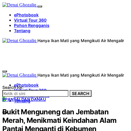
ePhotobook
Virtual Tour 360
Pohon Rengganis
Tentang
Hanya Ikan Mati yang Mengikuti Air Mengalir
Hanya Ikan Mati yang Mengikuti Air Mengalir
ePhotobook
Search for:
Virtual Tour 360
SEARCH
Pohon Rengganis
P
PANTAI DAN DANAU
Tentang
Bukit Menguneng dan Jembatan
Merah, Menikmati Keindahan Alam
Pantai Menganti di Kebumen