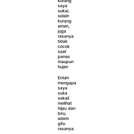
kurang
saya
sukai,
selain
kurang
aman,
juga
rasanya
tidak
cocok
saat
panas
maupun
hujan
Entah
mengapa
saya
suka
sekali
melihat
hijau dan
biru,
adem
gitu
rasanya.