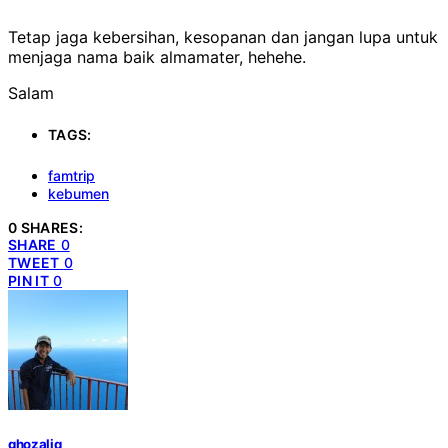
Tetap jaga kebersihan, kesopanan dan jangan lupa untuk
menjaga nama baik almamater, hehehe.
Salam
TAGS:
famtrip
kebumen
0 SHARES:
SHARE
0
TWEET
0
PIN IT
0
ghozaliq