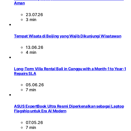
Aman
23.07.26
3 min
Tempat Wisata di Beijing yang Wajib Dikunjungi Wisatawan
13.06.26
4 min
Long-Term Villa Rental Bali in Canggu with a Month-1 to Year-1
Repairs SLA
05.06.26
7 min
ASUS ExpertBook Ultra Resmi Diperkenalkan sebagai Laptop
Flagship untuk Era AI Modern
07.05.26
7 min