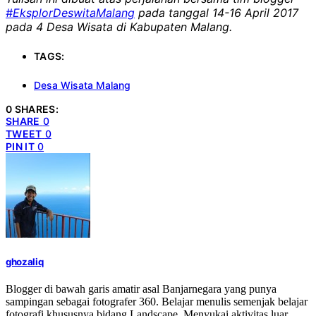
#EksplorDeswitaMalang
pada tanggal 14-16 April 2017
pada 4 Desa Wisata di Kabupaten Malang.
TAGS:
Desa Wisata Malang
0 SHARES:
SHARE
0
TWEET
0
PIN IT
0
ghozaliq
Blogger di bawah garis amatir asal Banjarnegara yang punya
sampingan sebagai fotografer 360. Belajar menulis semenjak belajar
fotografi khususnya bidang Landscape. Menyukai aktivitas luar