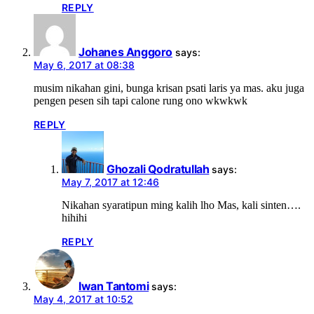
REPLY
Johanes Anggoro
says:
May 6, 2017 at 08:38
musim nikahan gini, bunga krisan psati laris ya mas. aku juga
pengen pesen sih tapi calone rung ono wkwkwk
REPLY
Ghozali Qodratullah
says:
May 7, 2017 at 12:46
Nikahan syaratipun ming kalih lho Mas, kali sinten….
hihihi
REPLY
Iwan Tantomi
says:
May 4, 2017 at 10:52