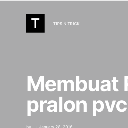
T
TIPS N TRICK
Membuat R
pralon pvc
by
January 28, 2016