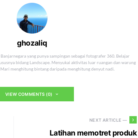
ghozaliq
l Banjarnegara yang punya sampingan sebagai fotografer 360. Belajar
hususnya bidang Landscape. Menyukai aktivitas luar ruangan dan warung
n. Mari menghitung bintang daripada menghitung denyut nadi.
VIEW COMMENTS (0)
NEXT ARTICLE —
Latihan memotret produk