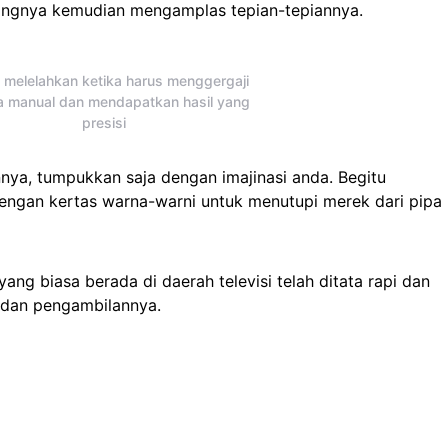
jangnya kemudian mengamplas tepian-tepiannya.
 melelahkan ketika harus menggergaji
a manual dan mendapatkan hasil yang
presisi
nnya, tumpukkan saja dengan imajinasi anda. Begitu
dengan kertas warna-warni untuk menutupi merek dari pipa
ang biasa berada di daerah televisi telah ditata rapi dan
dan pengambilannya.