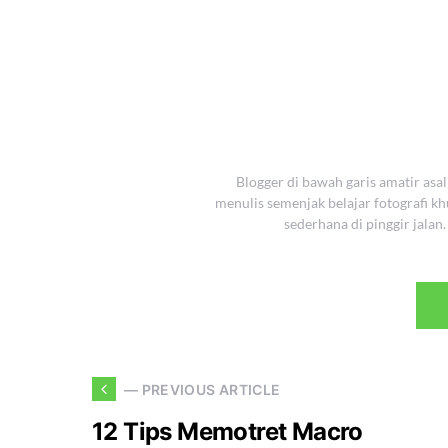
Blogger di bawah garis amatir asa
menulis semenjak belajar fotografi k
sederhana di pinggir jala
— PREVIOUS ARTICLE
12 Tips Memotret Macro