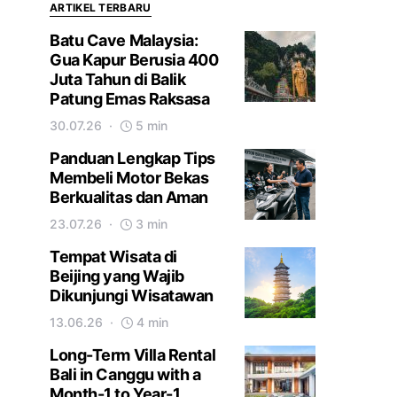
ARTIKEL TERBARU
Batu Cave Malaysia:
Gua Kapur Berusia 400
Juta Tahun di Balik
Patung Emas Raksasa
30.07.26
5 min
Panduan Lengkap Tips
Membeli Motor Bekas
Berkualitas dan Aman
23.07.26
3 min
Tempat Wisata di
Beijing yang Wajib
Dikunjungi Wisatawan
13.06.26
4 min
Long-Term Villa Rental
Bali in Canggu with a
Month-1 to Year-1