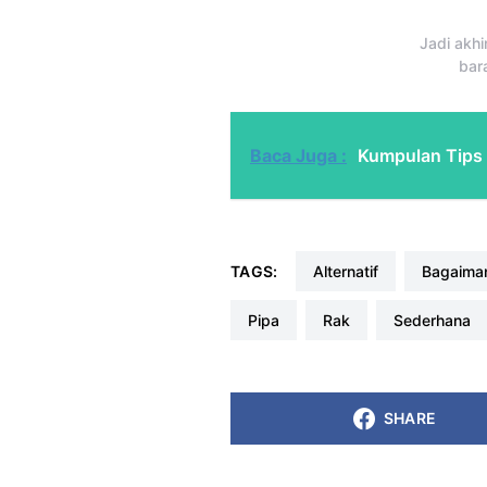
Jadi akh
bar
Baca Juga :
Kumpulan Tips 
TAGS:
alternatif
bagaima
pipa
rak
sederhana
SHARE