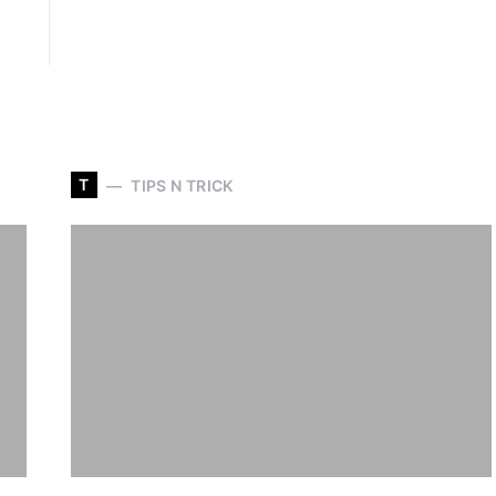
T
TIPS N TRICK