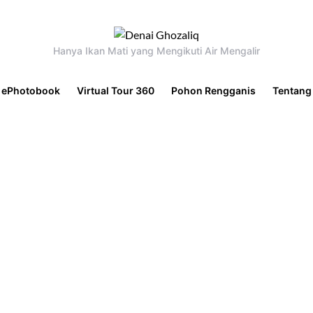
Hanya Ikan Mati yang Mengikuti Air Mengalir
ePhotobook
Virtual Tour 360
Pohon Rengganis
Tentang