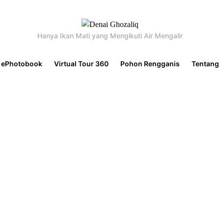
Hanya Ikan Mati yang Mengikuti Air Mengalir
ePhotobook
Virtual Tour 360
Pohon Rengganis
Tentang