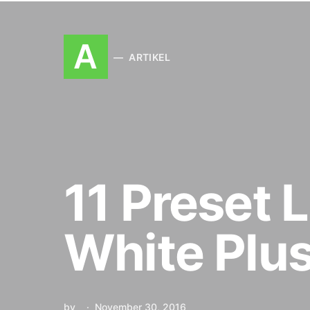
A
ARTIKEL
11 Preset 
White Plu
by
November 30, 2016