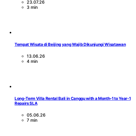
23.07.26
3 min
Tempat Wisata di Beijing yang Wajib Dikunjungi Wisatawan
13.06.26
4 min
Long-Term Villa Rental Bali in Canggu with a Month-1 to Year-1
Repairs SLA
05.06.26
7 min