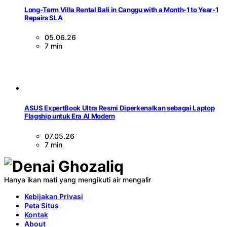
Long-Term Villa Rental Bali in Canggu with a Month-1 to Year-1
Repairs SLA
05.06.26
7 min
ASUS ExpertBook Ultra Resmi Diperkenalkan sebagai Laptop
Flagship untuk Era AI Modern
07.05.26
7 min
Hanya ikan mati yang mengikuti air mengalir
Kebijakan Privasi
Peta Situs
Kontak
About