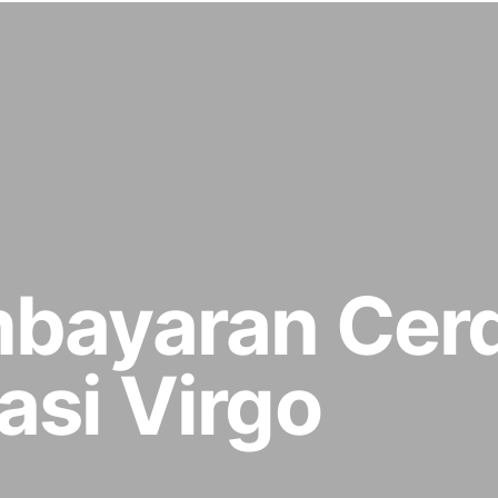
mbayaran Cerd
asi Virgo