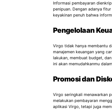
Informasi pembayaran dienkrip
penipuan. Dengan adanya fitur
keyakinan penuh bahwa inform
Pengelolaan Keua
Virgo tidak hanya membantu da
manajemen keuangan yang can
lakukan, membuat budget, dan 
ini akan memudahkanmu dalam
Promosi dan Disk
Virgo seringkali menawarkan 
melakukan pembayaran menggu
aplikasi Virgo, tetapi juga m