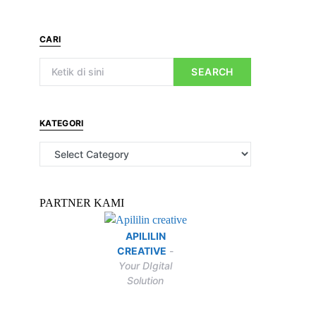
CARI
SEARCH
KATEGORI
PARTNER KAMI
APILILIN
CREATIVE
-
Your DIgital
Solution