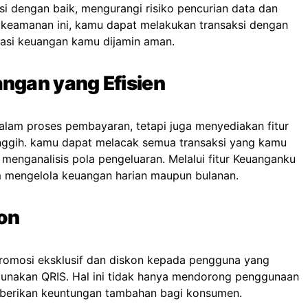
si dengan baik, mengurangi risiko pencurian data dan
 keamanan ini, kamu dapat melakukan transaksi dengan
asi keuangan kamu dijamin aman.
ngan yang Efisien
lam proses pembayaran, tetapi juga menyediakan fitur
ggih. kamu dapat melacak semua transaksi yang kamu
menganalisis pola pengeluaran. Melalui fitur Keuanganku
 mengelola keuangan harian maupun bulanan.
on
promosi eksklusif dan diskon kepada pengguna yang
nakan QRIS. Hal ini tidak hanya mendorong penggunaan
emberikan keuntungan tambahan bagi konsumen.