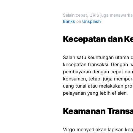
Selain cepat, QRIS juga menawark
Banks
on
Unsplash
Kecepatan dan 
Salah satu keuntungan utama d
kecepatan transaksi. Dengan 
pembayaran dengan cepat dan 
konsumen, tetapi juga memper
uang tunai atau melakukan pro
pelayanan yang lebih efisien.
Keamanan Transa
Virgo menyediakan lapisan ke