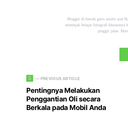
Blogger di bawah garis amatir asal B
semenjak belajar fotografi khususnya 
pinggir jalan. Ma
— PREVIOUS ARTICLE
Pentingnya Melakukan
Penggantian Oli secara
Berkala pada Mobil Anda