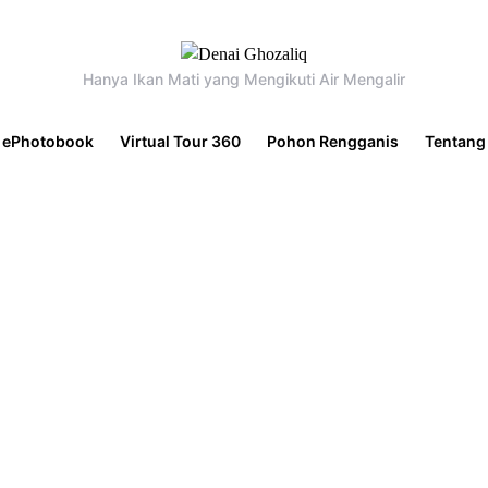
Hanya Ikan Mati yang Mengikuti Air Mengalir
ePhotobook
Virtual Tour 360
Pohon Rengganis
Tentang