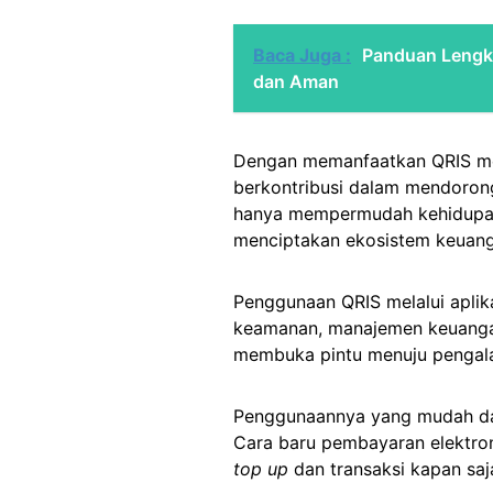
Baca Juga :
Panduan Lengka
dan Aman
Dengan memanfaatkan QRIS melal
berkontribusi dalam mendorong
hanya mempermudah kehidupan 
menciptakan ekosistem keuanga
Penggunaan QRIS melalui aplik
keamanan, manajemen keuangan 
membuka pintu menuju pengal
Penggunaannya yang mudah dan 
Cara baru pembayaran elektro
top up
dan transaksi kapan saj