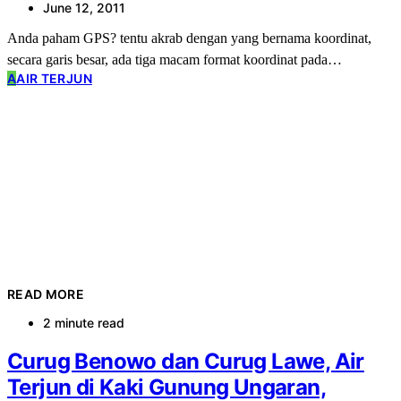
June 12, 2011
Anda paham GPS? tentu akrab dengan yang bernama koordinat,
secara garis besar, ada tiga macam format koordinat pada…
A
AIR TERJUN
READ MORE
2 minute read
Curug Benowo dan Curug Lawe, Air
Terjun di Kaki Gunung Ungaran,