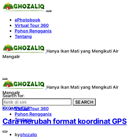
ePhotobook
Virtual Tour 360
Pohon Rengganis
Tentang
Hanya Ikan Mati yang Mengikuti Air
Mengalir
Hanya Ikan Mati yang Mengikuti Air
Mengalir
Search for:
SEARCH
ePhotobook
K
KOMPUTER
Virtual Tour 360
Pohon Rengganis
Cara merubah format koordinat GPS
Tentang
by
ghozaliq