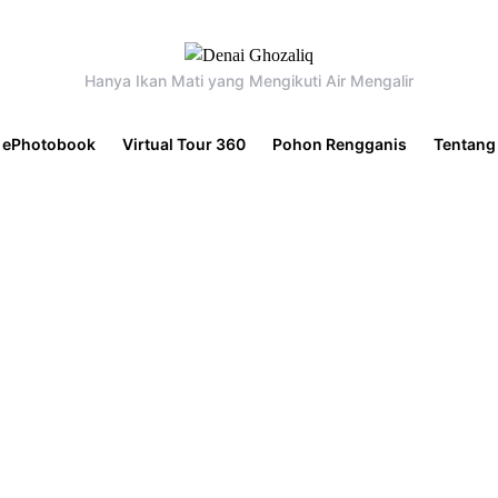
Hanya Ikan Mati yang Mengikuti Air Mengalir
ePhotobook
Virtual Tour 360
Pohon Rengganis
Tentang