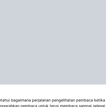
etahui bagaimana perjalanan pengelihatan pembaca ketika
mengarahkan pembaca untuk terus membaca sampai selesai,