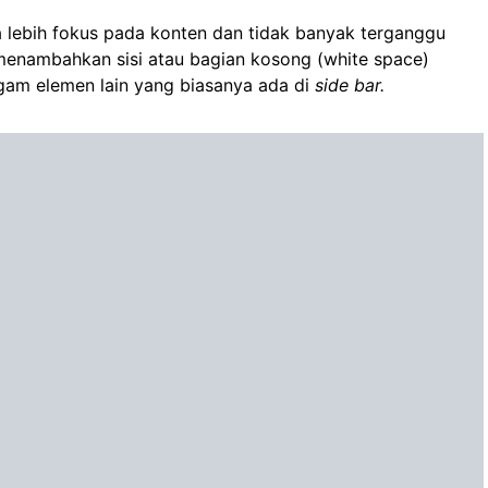
a lebih fokus pada konten dan tidak banyak terganggu
u menambahkan sisi atau bagian kosong (white space)
am elemen lain yang biasanya ada di
side bar.