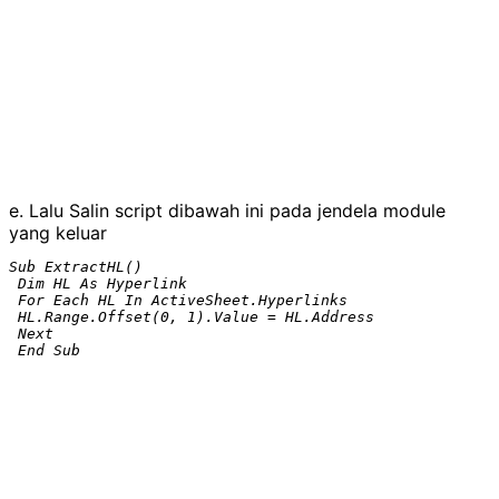
e. Lalu Salin script dibawah ini pada jendela module
yang keluar
Sub ExtractHL()

 Dim HL As Hyperlink

 For Each HL In ActiveSheet.Hyperlinks

 HL.Range.Offset(0, 1).Value = HL.Address

 Next

 End Sub