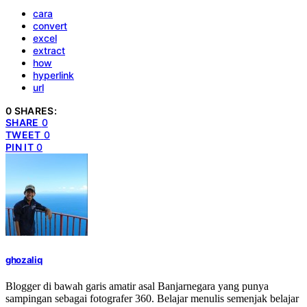
cara
convert
excel
extract
how
hyperlink
url
0 SHARES:
SHARE
0
TWEET
0
PIN IT
0
ghozaliq
Blogger di bawah garis amatir asal Banjarnegara yang punya
sampingan sebagai fotografer 360. Belajar menulis semenjak belajar