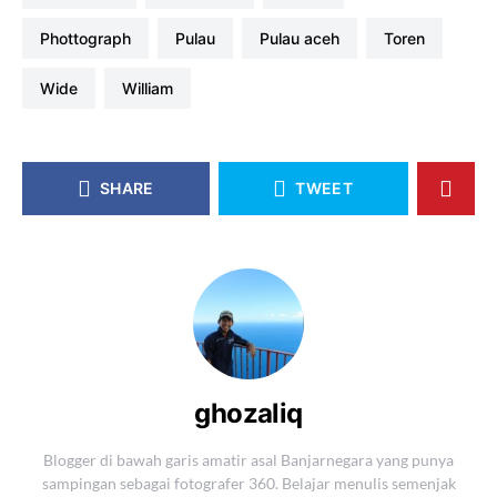
phottograph
pulau
pulau aceh
toren
wide
william
SHARE
TWEET
ghozaliq
Blogger di bawah garis amatir asal Banjarnegara yang punya
sampingan sebagai fotografer 360. Belajar menulis semenjak