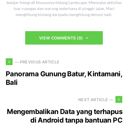
belajar fotografi khususnya bidang Landscape. Menyukai aktivitas
luar ruangan dan warung sederhana di pinggir jalan. Mari
menghitung bintang daripada menghitung denyut nadi.
VIEW COMMENTS (0)
— PREVIOUS ARTICLE
Panorama Gunung Batur, Kintamani,
Bali
NEXT ARTICLE —
Mengembalikan Data yang terhapus
di Android tanpa bantuan PC