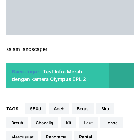
salam landscaper
Baca Juga :
Test Infra Merah
dengan kamera Olympus EPL 2
TAGS:
550d
aceh
beras
biru
breuh
ghozaliq
kit
laut
lensa
mercusuar
panorama
pantai