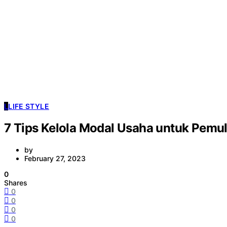
L
LIFE STYLE
7 Tips Kelola Modal Usaha untuk Pemu
by
February 27, 2023
0
Shares
0
0
0
0