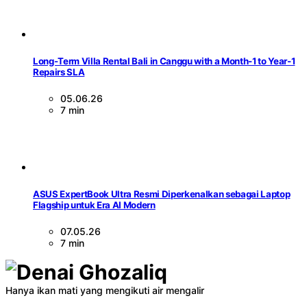
Long-Term Villa Rental Bali in Canggu with a Month-1 to Year-1
Repairs SLA
05.06.26
7 min
ASUS ExpertBook Ultra Resmi Diperkenalkan sebagai Laptop
Flagship untuk Era AI Modern
07.05.26
7 min
Hanya ikan mati yang mengikuti air mengalir