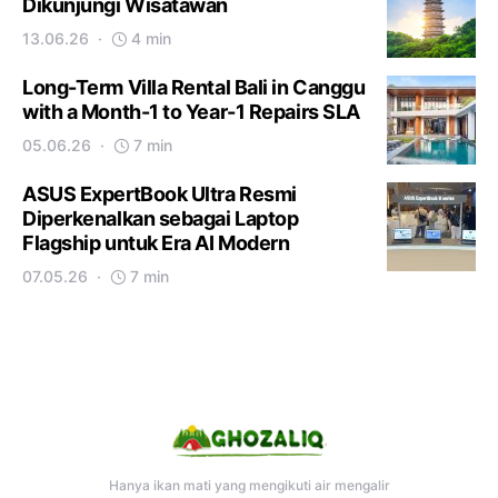
Dikunjungi Wisatawan
13.06.26
4 min
Long-Term Villa Rental Bali in Canggu
with a Month-1 to Year-1 Repairs SLA
05.06.26
7 min
ASUS ExpertBook Ultra Resmi
Diperkenalkan sebagai Laptop
Flagship untuk Era AI Modern
07.05.26
7 min
Hanya ikan mati yang mengikuti air mengalir