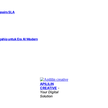
epairs SLA
ship untuk Era AI Modern
APILILIN
CREATIVE
-
Your DIgital
Solution