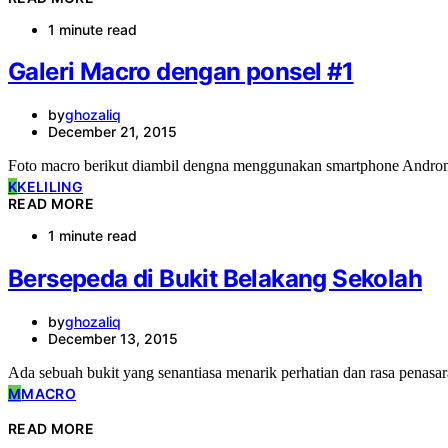
1 minute read
Galeri Macro dengan ponsel #1
by
ghozaliq
December 21, 2015
Foto macro berikut diambil dengna menggunakan smartphone Androm
K
KELILING
READ MORE
1 minute read
Bersepeda di Bukit Belakang Sekolah
by
ghozaliq
December 13, 2015
Ada sebuah bukit yang senantiasa menarik perhatian dan rasa penasa
M
MACRO
READ MORE