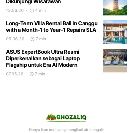
Dikunjungi Wisatawan
13.06.26
4 min
Long-Term Villa Rental Bali in Canggu
with a Month-1 to Year-1 Repairs SLA
05.06.26
7 min
ASUS ExpertBook Ultra Resmi
Diperkenalkan sebagai Laptop
Flagship untuk Era AI Modern
07.05.26
7 min
Hanya ikan mati yang mengikuti air mengalir