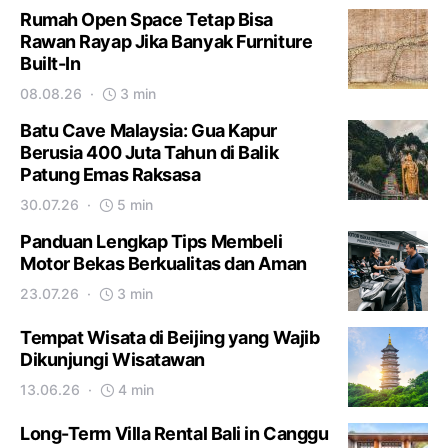
Rumah Open Space Tetap Bisa
Rawan Rayap Jika Banyak Furniture
Built-In
08.08.26
3 min
Batu Cave Malaysia: Gua Kapur
Berusia 400 Juta Tahun di Balik
Patung Emas Raksasa
30.07.26
5 min
Panduan Lengkap Tips Membeli
Motor Bekas Berkualitas dan Aman
23.07.26
3 min
Tempat Wisata di Beijing yang Wajib
Dikunjungi Wisatawan
13.06.26
4 min
Long-Term Villa Rental Bali in Canggu