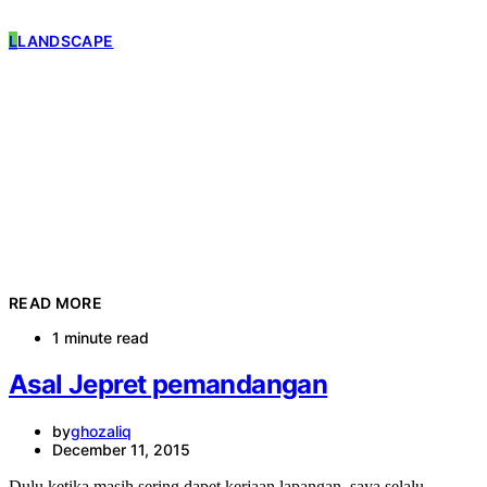
L
LANDSCAPE
READ MORE
1 minute read
Asal Jepret pemandangan
by
ghozaliq
December 11, 2015
Dulu ketika masih sering dapet kerjaan lapangan, saya selalu