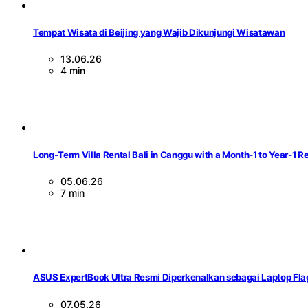
Tempat Wisata di Beijing yang Wajib Dikunjungi Wisatawan
13.06.26
4 min
Long-Term Villa Rental Bali in Canggu with a Month-1 to Year-1 R
05.06.26
7 min
ASUS ExpertBook Ultra Resmi Diperkenalkan sebagai Laptop Flag
07.05.26