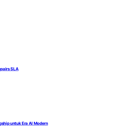
epairs SLA
ship untuk Era AI Modern