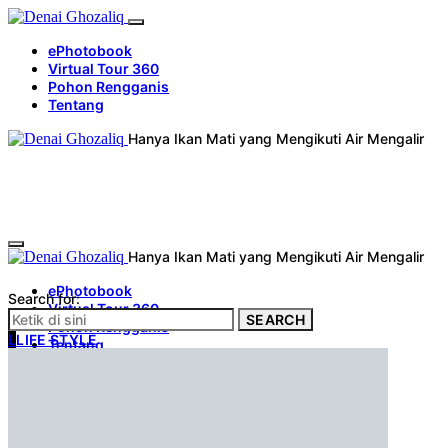
ePhotobook
Virtual Tour 360
Pohon Rengganis
Tentang
Hanya Ikan Mati yang Mengikuti Air Mengalir
Hanya Ikan Mati yang Mengikuti Air Mengalir
ePhotobook
Search for:
Virtual Tour 360
SEARCH
Pohon Rengganis
L
LIFE STYLE
Tentang