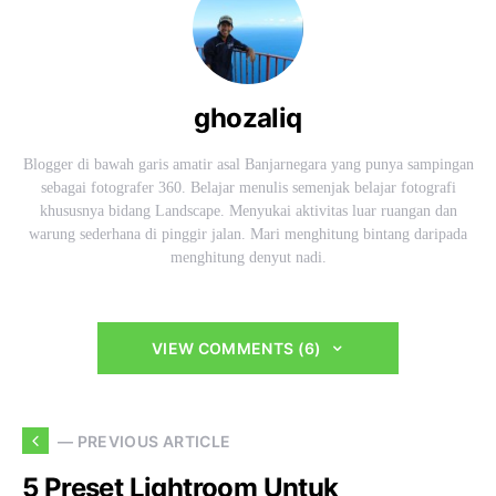
ghozaliq
Blogger di bawah garis amatir asal Banjarnegara yang punya sampingan
sebagai fotografer 360. Belajar menulis semenjak belajar fotografi
khususnya bidang Landscape. Menyukai aktivitas luar ruangan dan
warung sederhana di pinggir jalan. Mari menghitung bintang daripada
menghitung denyut nadi.
VIEW COMMENTS (6)
— PREVIOUS ARTICLE
5 Preset Lightroom Untuk