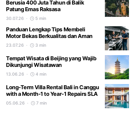
Berusia 400 Juta Tahun di Balik
Patung Emas Raksasa
30.07.26
5 min
Panduan Lengkap Tips Membeli
Motor Bekas Berkualitas dan Aman
23.07.26
3 min
Tempat Wisata di Beijing yang Wajib
Dikunjungi Wisatawan
13.06.26
4 min
Long-Term Villa Rental Bali in Canggu
with a Month-1 to Year-1 Repairs SLA
05.06.26
7 min