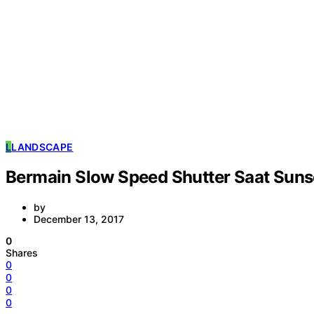
L
LANDSCAPE
Bermain Slow Speed Shutter Saat Sunse
by
December 13, 2017
0
Shares
0
0
0
0